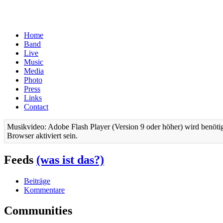
Home
Band
Live
Music
Media
Photo
Press
Links
Contact
Musikvideo: Adobe Flash Player (Version 9 oder höher) wird benötig
Browser aktiviert sein.
Feeds
(was ist das?)
Beiträge
Kommentare
Communities