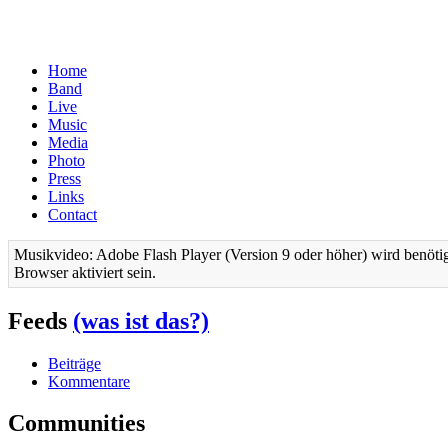
Home
Band
Live
Music
Media
Photo
Press
Links
Contact
Musikvideo: Adobe Flash Player (Version 9 oder höher) wird benötig
Browser aktiviert sein.
Feeds
(was ist das?)
Beiträge
Kommentare
Communities