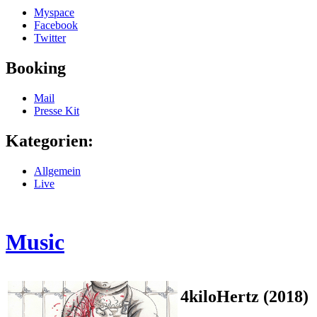
Myspace
Facebook
Twitter
Booking
Mail
Presse Kit
Kategorien:
Allgemein
Live
Music
4kiloHertz (2018)