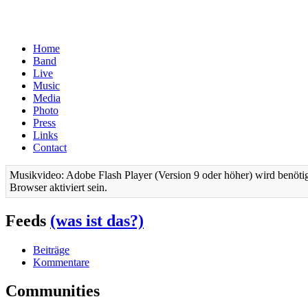
Home
Band
Live
Music
Media
Photo
Press
Links
Contact
Musikvideo: Adobe Flash Player (Version 9 oder höher) wird benötig
Browser aktiviert sein.
Feeds
(was ist das?)
Beiträge
Kommentare
Communities