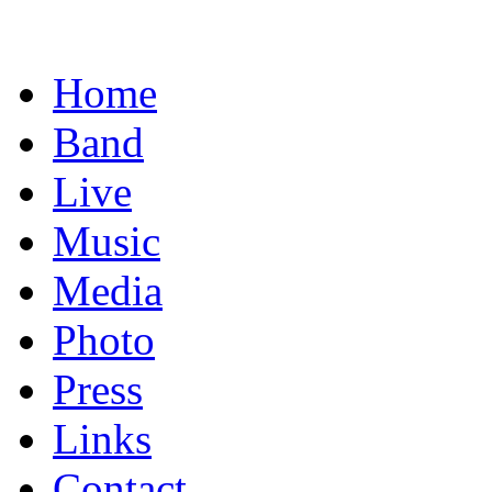
Home
Band
Live
Music
Media
Photo
Press
Links
Contact